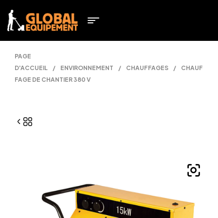
PAGE
D'ACCUEIL
/
ENVIRONNEMENT
/
CHAUFFAGES
/
CHAUF
FAGE DE CHANTIER 380 V