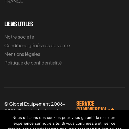
FRANCE
LIENS UTILES
Notre société
Conditions générales de vente
Mentions légales
Politique de confidentialité
SERVICE
© Global Equipement 2006-
COMMERCIAL : +
2026. Tous droits réservés.
33(0)6.16.02.83.96
Photos non contractuelles.
Nous utilisons des cookies pour vous garantir la meilleure
expérience sur notre site. Si vous continuez à utiliser ce
Conception
Agence Alcaweb