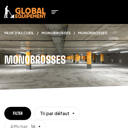
PAGE D'ACCUEIL
/
MONOBROSSES
/
MONOBROSSES
MONOBROSSES
Tri par défaut
FILTER
Afficher
16