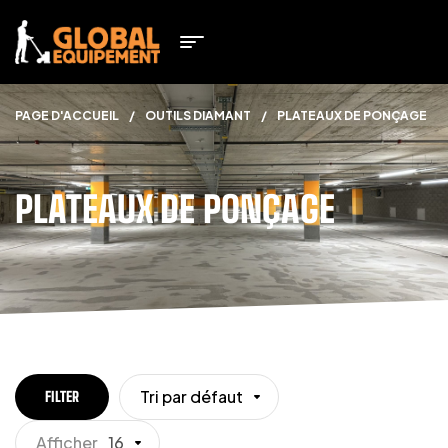
PAGE D'ACCUEIL
/
OUTILS DIAMANT
/
PLATEAUX DE PONÇAGE
PLATEAUX DE PONÇAGE
Tri par défaut
FILTER
Afficher
16