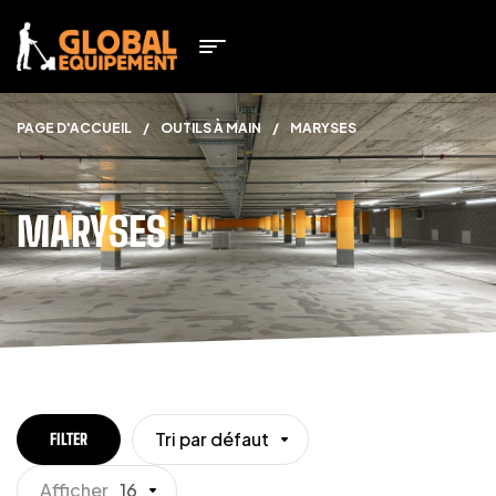
PAGE D'ACCUEIL
/
OUTILS À MAIN
/
MARYSES
MARYSES
Tri par défaut
FILTER
Afficher
16