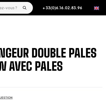
+ 33(0)6.16.02.83.96
NGEUR DOUBLE PALES
W AVEC PALES
UESTION