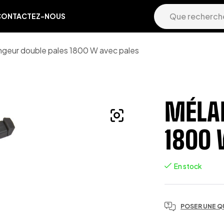
CONTACTEZ-NOUS
geur double pales 1800 W avec pales
MÉLA
1800 
En stock
POSER UNE Q