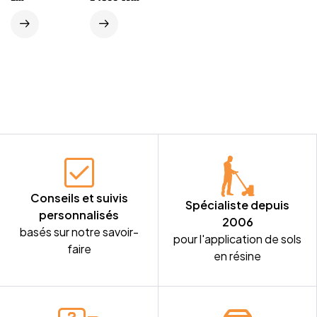
SATELLITAIRE
COMPLÈTE
2000 W À 4
AVEC
PLATEAUX
ACCESSOIRES
150 MM
VELCRO AVEC
CAPOT
D’ASPIRATIO
N
Conseils et suivis
Spécialiste depuis
personnalisés
2006
basés sur notre savoir-
pour l'application de sols
faire
en résine