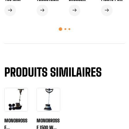
Ø 400 MM
NYLON DURE
PORTE-PADS
DIAMÈTRE
Ø 400 MM
400 MM
POUR
MONOBROSS
E
PRODUITS SIMILAIRES
MONOBROSS
MONOBROSS
E
E 1500 W