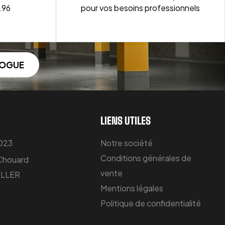
.96
pour vos besoins professionnels
LOGUE
LIENS UTILES
 023
Notre société
Conditions générales de
 Chouard
vente
LLER
Mentions légales
Politique de confidentialité