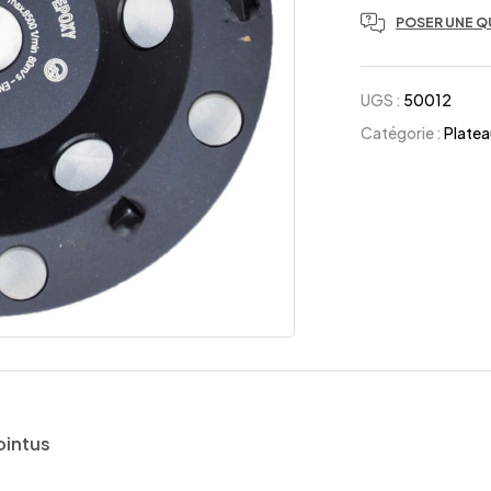
POSER UNE Q
UGS :
50012
Catégorie :
Plate
ointus