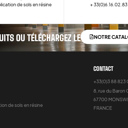
lication de sols en résine
+ 33(0)6.16.02.83
UITS OU TÉLÉCHARGEZ LE
NOTRE CATA
CONTACT
+33(0)3 88 823
8, rue du Baron
67700 MONSWI
ion de sols en résine
FRANCE