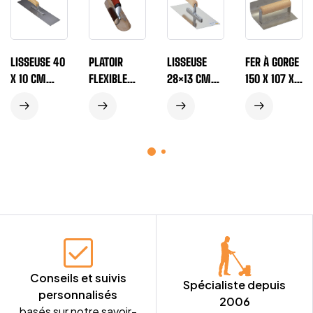
LISSEUSE 40
PLATOIR
LISSEUSE
FER À GORGE
X 10 CM
FLEXIBLE
28×13 CM
150 X 107 X
INOX
ARRONDI 25
INOX
60 MM
MANCHE
X 7 CM INOX
ÉPAISSEUR
RAYON 27
CARRÉ
DORÉ
0,7 MM
MM ACIER
INOX
Conseils et suivis
Spécialiste depuis
personnalisés
2006
basés sur notre savoir-