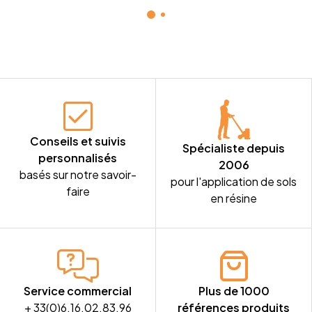
RACLETTE 26
LAME NOIRE
MM POUR
RÂTEAU 58
CM
RÂTEAU 58
CM
CM
Conseils et suivis
Spécialiste depuis
personnalisés
2006
basés sur notre savoir-
pour l'application de sols
faire
en résine
Service commercial
Plus de 1000
+ 33(0)6.16.02.83.96
références produits