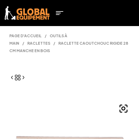
PAGE D'ACCUEIL
/
OUTILS À
MAIN
/
RACLETTES
/
RACLETTE CAOUTCHOUC RIGIDE 28
CM MANCHE EN BOIS