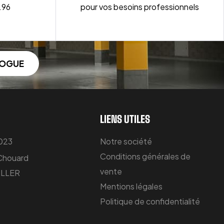
.96
pour vos besoins professionnels
LOGUE
LIENS UTILES
 023
Notre société
Conditions générales de
 Chouard
vente
LLER
Mentions légales
Politique de confidentialité