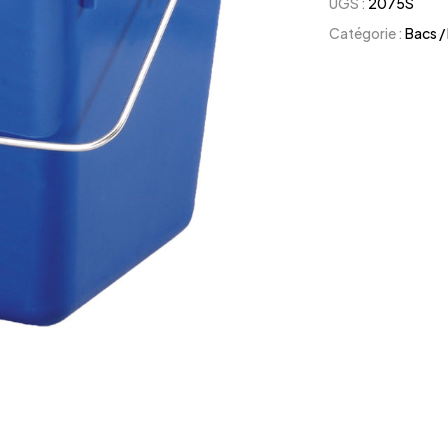
UGS :
2075S
Catégorie :
Bacs /