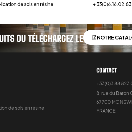
lication de sols en résine
+ 33(0)6.16.02.83
UITS OU TÉLÉCHARGEZ LE
NOTRE CATA
CONTACT
+33(0)3 88 823
8, rue du Baron
67700 MONSWI
ion de sols en résine
FRANCE