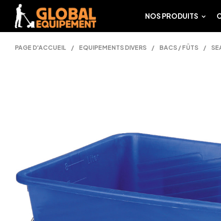
NOS PRODUITS
PAGE D'ACCUEIL
/
EQUIPEMENTS DIVERS
/
BACS / FÛTS
/
SE