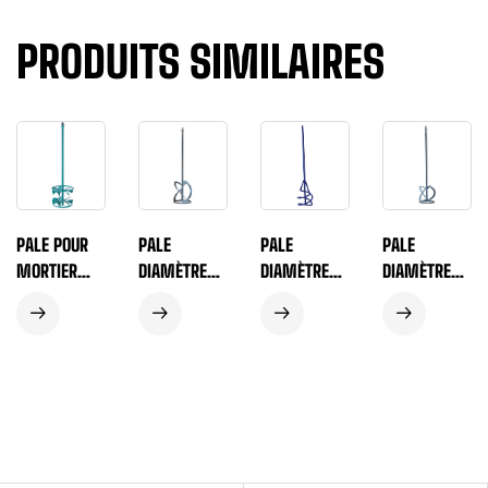
PRODUITS SIMILAIRES
PALE POUR
PALE
PALE
PALE
MORTIER
DIAMÈTRE
DIAMÈTRE
DIAMÈTRE
HYDRAULIQUE
140 MM /
80 MM
120 MM /
120 MM
600 MM
LONGUEUR
600 MM
RACCORD
UNIVERSELLE
410 MM
UNIVERSELLE
M14
M14 ÉCO
TIGE
M14 ÉCO
HEXAGONALE