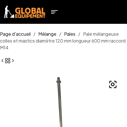
Page d'accueil
/
Mélange
/
Pales
/
Pale mélangeuse
colles et mastics diamètre 120 mm longueur 600 mm raccord
M14