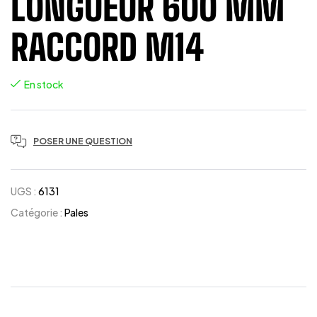
LONGUEUR 600 MM
RACCORD M14
En stock
POSER UNE QUESTION
UGS :
6131
Catégorie :
Pales