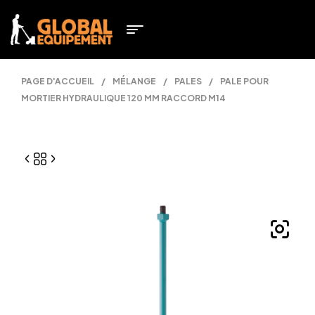
PAGE D'ACCUEIL
/
MÉLANGE
/
PALES
/
PALE POUR
MORTIER HYDRAULIQUE 120 MM RACCORD M14