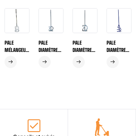
PALE
PALE
PALE
PALE
MÉLANGEUS
DIAMÈTRE
DIAMÈTRE
DIAMÈTRE
E COLLES ET
120 MM /
140 MM /
80 MM
MASTICS
600 MM
600 MM
LONGUEUR
DIAMÈTRE
UNIVERSELLE
UNIVERSELLE
410 MM
120 MM
M14 ÉCO
M14 ÉCO
TIGE
LONGUEUR
HEXAGONALE
600 MM
RACCORD
M14