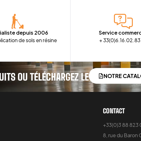
ialiste depuis 2006
Service commerc
lication de sols en résine
+ 33(0)6.16.02.83
UITS OU TÉLÉCHARGEZ LE
NOTRE CATA
CONTACT
+33(0)3 88 823
8, rue du Baron