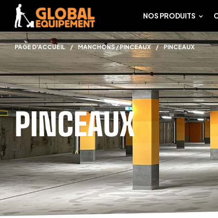
NOS PRODUITS
PAGE D'ACCUEIL
/
MANCHONS / PINCEAUX
/
PINCEAUX
PINCEAUX