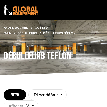
PAGE D'ACCUEIL
/
OUTILS À
MAIN
/
DÉBULLEURS
/
DÉBULLEURS TÉFLON
DÉBULLEURS TÉFLON
Tri par défaut
FILTER
Afficher
16