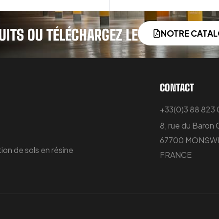
UITS OU TÉLÉCHARGEZ LE
NOTRE CATA
CONTACT
+33(0)3 88 823
8, rue du Baron
67700 MONSWI
ion de sols en résine
FRANCE